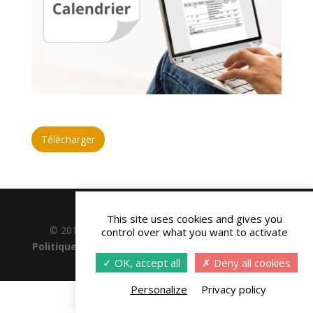
Télécharger
This site uses cookies and gives you
© 2015-2019 Interacto - Réalisation
Andchor
-
control over what you want to activate
Politique de confidentialité
-
Gestion des cookies
-
Conditions générales
OK, accept all
Deny all cookies
Personalize
Privacy policy