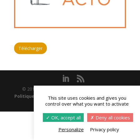
Télécharger
© 2015-2019 Interacto - Réalisation
Andchor
-
Politique de confidentialité
-
Gestion des cookies
This site uses cookies and gives you
-
Conditions générales
control over what you want to activate
OK, accept all
Deny all cookies
Personalize
Privacy policy